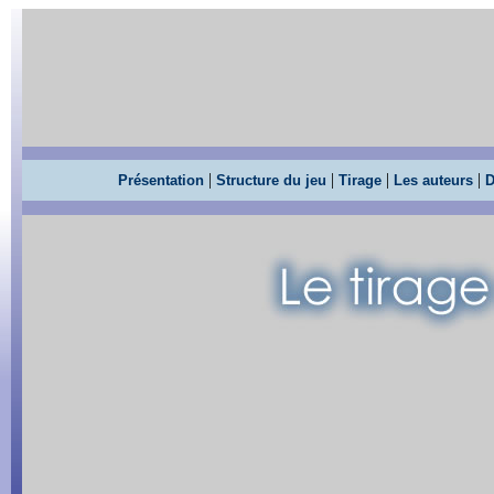
|
|
|
|
Présentation
Structure du jeu
Tirage
Les auteurs
D